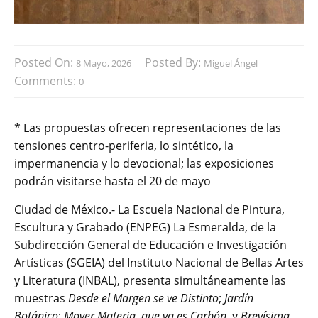
Posted On:
Posted By:
8 Mayo, 2026
Miguel Ángel
Comments:
0
* Las propuestas ofrecen representaciones de las
tensiones centro-periferia, lo sintético, la
impermanencia y lo devocional; las exposiciones
podrán visitarse hasta el 20 de mayo
Ciudad de México.- La Escuela Nacional de Pintura,
Escultura y Grabado (ENPEG) La Esmeralda, de la
Subdirección General de Educación e Investigación
Artísticas (SGEIA) del Instituto Nacional de Bellas Artes
y Literatura (INBAL), presenta simultáneamente las
muestras
Desde el Margen se ve Distinto
;
Jardín
Botánico
;
Mover Materia, que ya es Carbón
, y
Brevísima