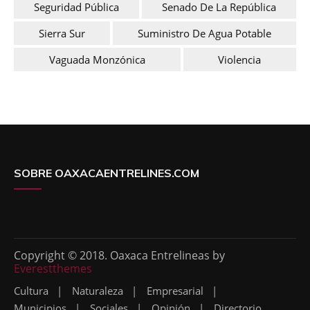
Seguridad Pública
Senado De La República
Sierra Sur
Suministro De Agua Potable
Vaguada Monzónica
Violencia
SOBRE OAXACAENTRELINES.COM
Copyright © 2018. Oaxaca Entrelineas by
Everestthemes
Cultura
Naturaleza
Empresarial
Municipios
Sociales
Opinión
Directorio