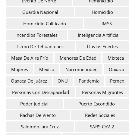
Evento De Norte
Feminicidio
Guardia Nacional
Homicidio
Homicidio Calificado
IMSS
Incendios Forestales
Inteligencia Artificial
Istmo De Tehuantepec
Lluvias Fuertes
Masa De Aire Frío
Menores De Edad
Mixteca
Mujeres
México
Narcomenudeo
Oaxaca
Oaxaca De Juárez
ONU
Pandemia
Pemex
Personas Con Discapacidad
Personas Migrantes
Poder Judicial
Puerto Escondido
Rachas De Viento
Redes Sociales
Salomón Jara Cruz
SARS-CoV-2