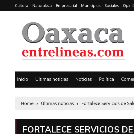
Cultura
Naturaleza
Empresarial
Municipios
Sociales
Opini
Inicio
Últimas noticias
Noticias
Política
Comen
Home
Últimas noticias
Fortalece Servicios de S
FORTALECE SERVICIOS D