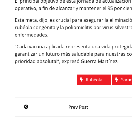
El principal objetivo de esta jornada de actualizació
operativo, a fin de alcanzar y mantener el 95 por ci
Esta meta, dijo, es crucial para asegurar la elimina
rubéola congénita y la poliomielitis por virus silves
enfermedades.
“Cada vacuna aplicada representa una vida protegida
garantizar un futuro más saludable para nuestras c
prioridad absoluta!”, expresó Guerra Martínez.
Rubéola
Sara
Navegación
Prev Post
de
entradas