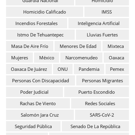
Guardia Nacional
Homicidio
Homicidio Calificado
IMSS
Incendios Forestales
Inteligencia Artificial
Istmo De Tehuantepec
Lluvias Fuertes
Masa De Aire Frío
Menores De Edad
Mixteca
Mujeres
México
Narcomenudeo
Oaxaca
Oaxaca De Juárez
ONU
Pandemia
Pemex
Personas Con Discapacidad
Personas Migrantes
Poder Judicial
Puerto Escondido
Rachas De Viento
Redes Sociales
Salomón Jara Cruz
SARS-CoV-2
Seguridad Pública
Senado De La República