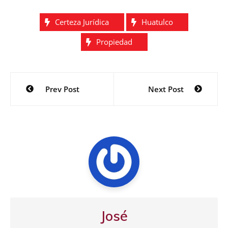
Certeza Jurídica
Huatulco
Propiedad
Navegación
Prev Post
Next Post
de
entradas
José