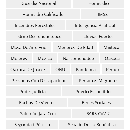
Guardia Nacional
Homicidio
Homicidio Calificado
IMSS
Incendios Forestales
Inteligencia Artificial
Istmo De Tehuantepec
Lluvias Fuertes
Masa De Aire Frío
Menores De Edad
Mixteca
Mujeres
México
Narcomenudeo
Oaxaca
Oaxaca De Juárez
ONU
Pandemia
Pemex
Personas Con Discapacidad
Personas Migrantes
Poder Judicial
Puerto Escondido
Rachas De Viento
Redes Sociales
Salomón Jara Cruz
SARS-CoV-2
Seguridad Pública
Senado De La República