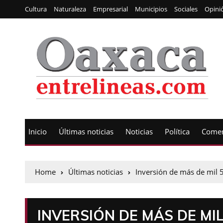
Cultura
Naturaleza
Empresarial
Municipios
Sociales
Opini
Inicio
Últimas noticias
Noticias
Política
Comen
Home
Últimas noticias
Inversión de más de mil 
INVERSIÓN DE MÁS DE MI