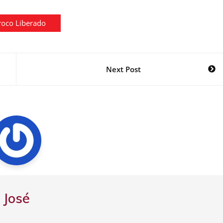
roco Liberado
Next Post
José