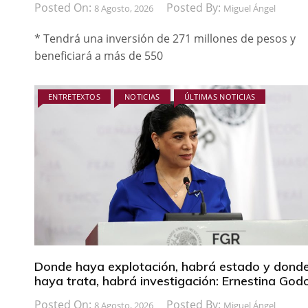
Posted On:
Posted By:
8 Agosto, 2026
Miguel Ángel
* Tendrá una inversión de 271 millones de pesos y
beneficiará a más de 550
ENTRETEXTOS
NOTICIAS
ÚLTIMAS NOTICIAS
Donde haya explotación, habrá estado y dond
haya trata, habrá investigación: Ernestina God
Posted On:
Posted By:
8 Agosto, 2026
Miguel Ángel