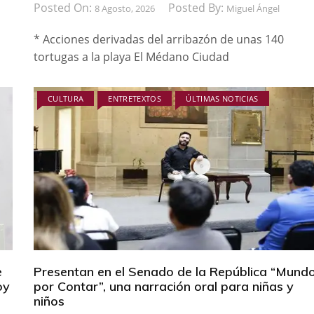
Posted On:
Posted By:
8 Agosto, 2026
Miguel Ángel
* Acciones derivadas del arribazón de unas 140
tortugas a la playa El Médano Ciudad
CULTURA
ENTRETEXTOS
ÚLTIMAS NOTICIAS
e
Presentan en el Senado de la República “Mund
oy
por Contar”, una narración oral para niñas y
niños