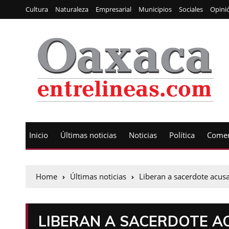
Cultura
Naturaleza
Empresarial
Municipios
Sociales
Opini
Inicio
Últimas noticias
Noticias
Política
Comen
Home
Últimas noticias
Liberan a sacerdote acus
LIBERAN A SACERDOTE A