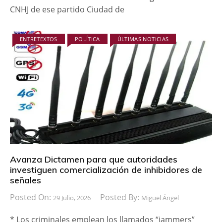
CNHJ de ese partido Ciudad de
ENTRETEXTOS
POLÍTICA
ÚLTIMAS NOTICIAS
Avanza Dictamen para que autoridades
investiguen comercialización de inhibidores de
señales
Posted On:
Posted By:
29 Julio, 2026
Miguel Ángel
* Los criminales emplean los llamados “jammers”