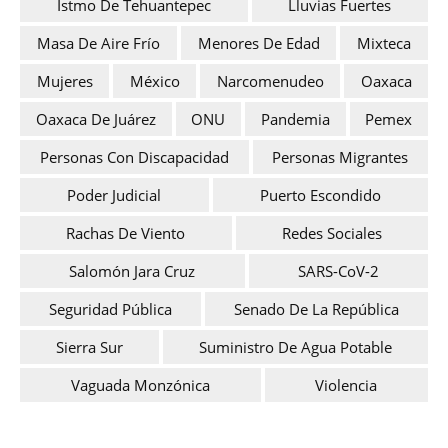
Istmo De Tehuantepec
Lluvias Fuertes
Masa De Aire Frío
Menores De Edad
Mixteca
Mujeres
México
Narcomenudeo
Oaxaca
Oaxaca De Juárez
ONU
Pandemia
Pemex
Personas Con Discapacidad
Personas Migrantes
Poder Judicial
Puerto Escondido
Rachas De Viento
Redes Sociales
Salomón Jara Cruz
SARS-CoV-2
Seguridad Pública
Senado De La República
Sierra Sur
Suministro De Agua Potable
Vaguada Monzónica
Violencia