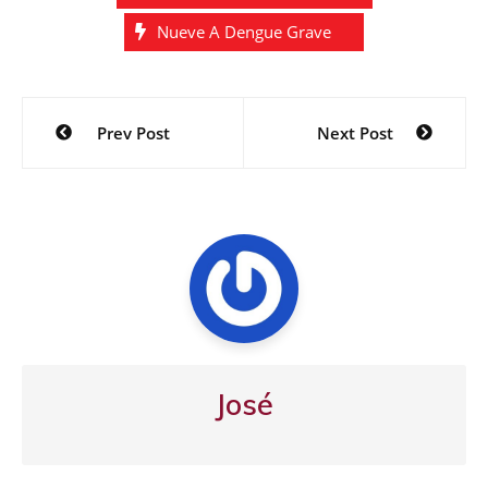
Nueve A Dengue Grave
Navegación
Prev Post
Next Post
de
entradas
José