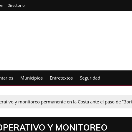
ón
Directorio
tarios
Municipios
Entretextos
Seguridad
rativo y monitoreo permanente en la Costa ante el paso de “Bori
OPERATIVO Y MONITOREO