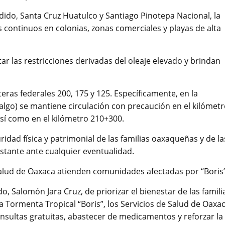
dido, Santa Cruz Huatulco y Santiago Pinotepa Nacional, la
dos continuos en colonias, zonas comerciales y playas de alta
tar las restricciones derivadas del oleaje elevado y brindan
teras federales 200, 175 y 125. Específicamente, en la
lgo) se mantiene circulación con precaución en el kilómet
sí como en el kilómetro 210+300.
idad física y patrimonial de las familias oaxaqueñas y de la
tante ante cualquier eventualidad.
 Salud de Oaxaca atienden comunidades afectadas por “Boris
o, Salomón Jara Cruz, de priorizar el bienestar de las famili
a Tormenta Tropical “Boris”, los Servicios de Salud de Oaxa
sultas gratuitas, abastecer de medicamentos y reforzar la