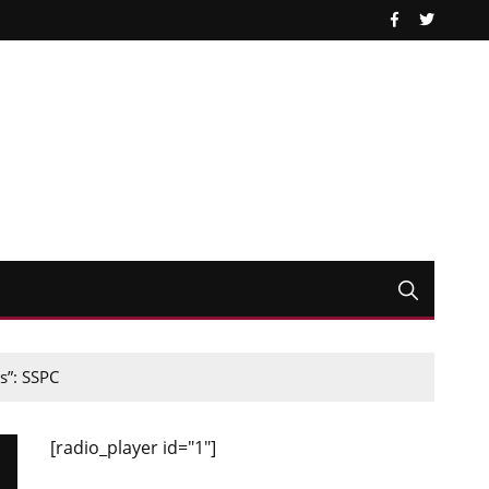
s”: SSPC
[radio_player id="1"]