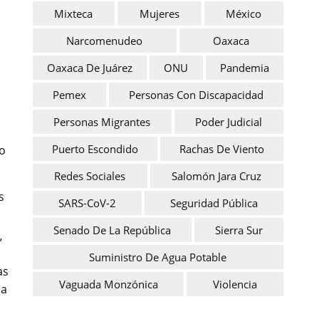
Mixteca
Mujeres
México
Narcomenudeo
Oaxaca
Oaxaca De Juárez
ONU
Pandemia
Pemex
Personas Con Discapacidad
Personas Migrantes
Poder Judicial
Puerto Escondido
Rachas De Viento
ro
Redes Sociales
Salomón Jara Cruz
s
SARS-CoV-2
Seguridad Pública
Senado De La República
Sierra Sur
”
Suministro De Agua Potable
as
Vaguada Monzónica
Violencia
ca