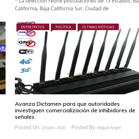
* La selección reúne postulaciones de 13 estados: Ba
California, Baja California Sur, Ciudad de
ENTRETEXTOS
POLÍTICA
ÚLTIMAS NOTICIAS
Avanza Dictamen para que autoridades
investiguen comercialización de inhibidores de
señales
Posted On:
Posted By:
29 Julio, 2026
Miguel Ángel