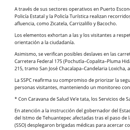
A través de sus sectores operativos en Puerto Escon
Policía Estatal y la Policía Turística realizan recorri
afluencia, como Zicatela, Carrizalillo y Bacocho.
Los elementos exhortan a las y los visitantes a respe
orientación a la ciudadanía.
Asimismo, se verifican posibles deslaves en las carre
Carretera Federal 175 (Pochutla–Copalita–Pluma Hida
215, tramo San José Chacalapa–Candelaria Loxicha, a
La SSPC reafirma su compromiso de priorizar la segur
personas visitantes, manteniendo un monitoreo cons
* Con Caravana de Salud Ve’e tata, los Servicios de
En atención a la instrucción del gobernador del Estad
del Istmo de Tehuantepec afectadas tras el paso de l
(SSO) desplegaron brigadas médicas para acercar con