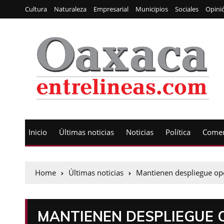
Cultura
Naturaleza
Empresarial
Municipios
Sociales
Opini
Inicio
Últimas noticias
Noticias
Política
Comen
Home
Últimas noticias
Mantienen despliegue ope
MANTIENEN DESPLIEGUE 