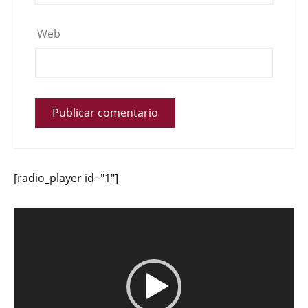
Web
[radio_player id="1"]
Reproductor
de
vídeo