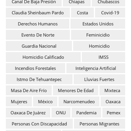
Canal De Baja Presión
Chiapas
Chubascos
Claudia Sheinbaum Pardo
Costa
Covid-19
Derechos Humanos
Estados Unidos
Evento De Norte
Feminicidio
Guardia Nacional
Homicidio
Homicidio Calificado
IMSS
Incendios Forestales
Inteligencia Artificial
Istmo De Tehuantepec
Lluvias Fuertes
Masa De Aire Frío
Menores De Edad
Mixteca
Mujeres
México
Narcomenudeo
Oaxaca
Oaxaca De Juárez
ONU
Pandemia
Pemex
Personas Con Discapacidad
Personas Migrantes