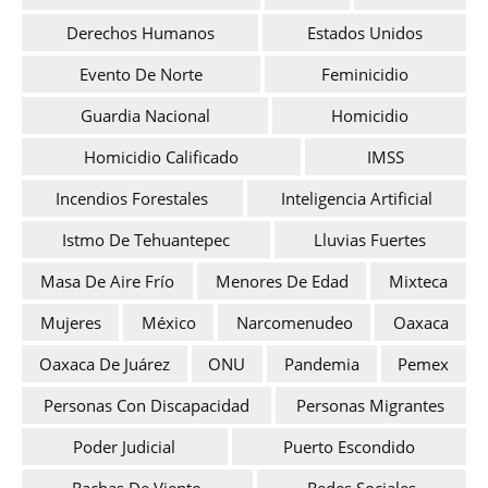
Derechos Humanos
Estados Unidos
Evento De Norte
Feminicidio
Guardia Nacional
Homicidio
Homicidio Calificado
IMSS
Incendios Forestales
Inteligencia Artificial
Istmo De Tehuantepec
Lluvias Fuertes
Masa De Aire Frío
Menores De Edad
Mixteca
Mujeres
México
Narcomenudeo
Oaxaca
Oaxaca De Juárez
ONU
Pandemia
Pemex
Personas Con Discapacidad
Personas Migrantes
Poder Judicial
Puerto Escondido
Rachas De Viento
Redes Sociales