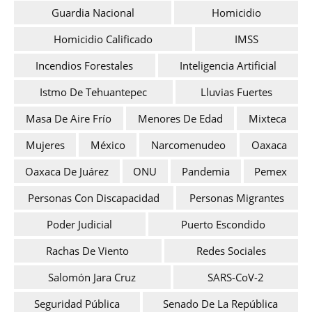
Guardia Nacional
Homicidio
Homicidio Calificado
IMSS
Incendios Forestales
Inteligencia Artificial
Istmo De Tehuantepec
Lluvias Fuertes
Masa De Aire Frío
Menores De Edad
Mixteca
Mujeres
México
Narcomenudeo
Oaxaca
Oaxaca De Juárez
ONU
Pandemia
Pemex
Personas Con Discapacidad
Personas Migrantes
Poder Judicial
Puerto Escondido
Rachas De Viento
Redes Sociales
Salomón Jara Cruz
SARS-CoV-2
Seguridad Pública
Senado De La República