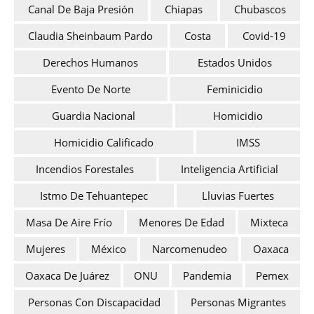
Canal De Baja Presión
Chiapas
Chubascos
Claudia Sheinbaum Pardo
Costa
Covid-19
Derechos Humanos
Estados Unidos
Evento De Norte
Feminicidio
Guardia Nacional
Homicidio
Homicidio Calificado
IMSS
Incendios Forestales
Inteligencia Artificial
Istmo De Tehuantepec
Lluvias Fuertes
Masa De Aire Frío
Menores De Edad
Mixteca
Mujeres
México
Narcomenudeo
Oaxaca
Oaxaca De Juárez
ONU
Pandemia
Pemex
Personas Con Discapacidad
Personas Migrantes