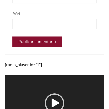
Web
[radio_player id="1"]
Reproductor
de
vídeo