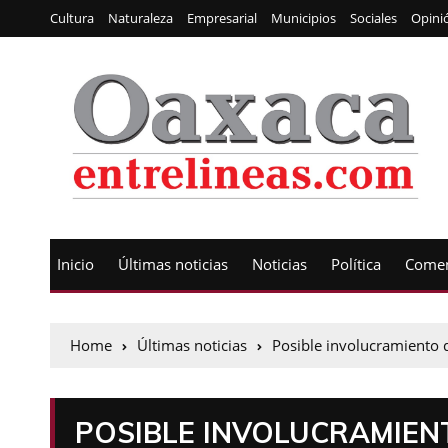
Cultura
Naturaleza
Empresarial
Municipios
Sociales
Opini
Inicio
Últimas noticias
Noticias
Política
Comen
Home
Últimas noticias
Posible involucramiento d
POSIBLE INVOLUCRAMIENT