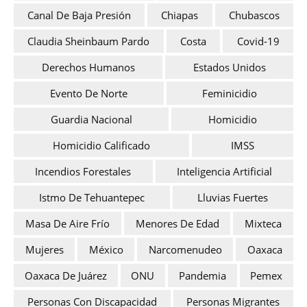
Canal De Baja Presión
Chiapas
Chubascos
Claudia Sheinbaum Pardo
Costa
Covid-19
Derechos Humanos
Estados Unidos
Evento De Norte
Feminicidio
Guardia Nacional
Homicidio
Homicidio Calificado
IMSS
Incendios Forestales
Inteligencia Artificial
Istmo De Tehuantepec
Lluvias Fuertes
Masa De Aire Frío
Menores De Edad
Mixteca
Mujeres
México
Narcomenudeo
Oaxaca
Oaxaca De Juárez
ONU
Pandemia
Pemex
Personas Con Discapacidad
Personas Migrantes