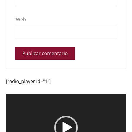
Web
[radio_player id="1"]
Reproductor
de
vídeo