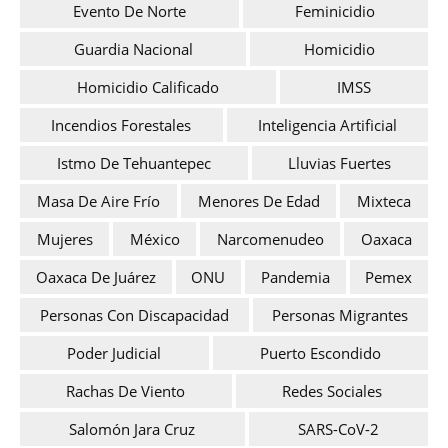
Evento De Norte
Feminicidio
Guardia Nacional
Homicidio
Homicidio Calificado
IMSS
Incendios Forestales
Inteligencia Artificial
Istmo De Tehuantepec
Lluvias Fuertes
Masa De Aire Frío
Menores De Edad
Mixteca
Mujeres
México
Narcomenudeo
Oaxaca
Oaxaca De Juárez
ONU
Pandemia
Pemex
Personas Con Discapacidad
Personas Migrantes
Poder Judicial
Puerto Escondido
Rachas De Viento
Redes Sociales
Salomón Jara Cruz
SARS-CoV-2