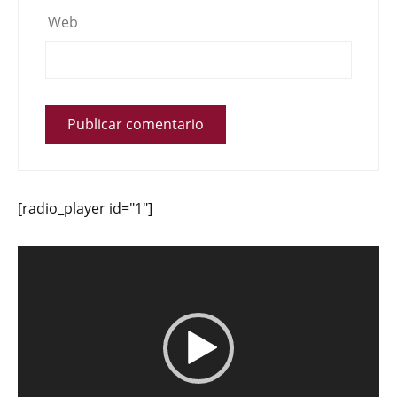
Web
[radio_player id="1"]
Reproductor
de
vídeo