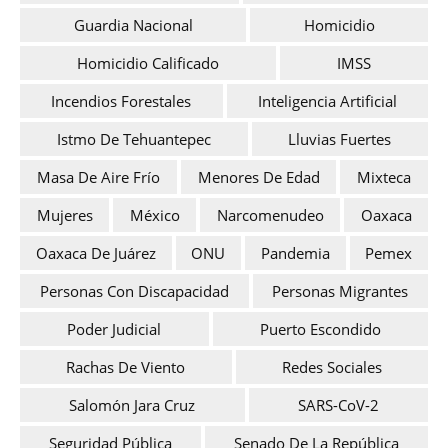
Guardia Nacional
Homicidio
Homicidio Calificado
IMSS
Incendios Forestales
Inteligencia Artificial
Istmo De Tehuantepec
Lluvias Fuertes
Masa De Aire Frío
Menores De Edad
Mixteca
Mujeres
México
Narcomenudeo
Oaxaca
Oaxaca De Juárez
ONU
Pandemia
Pemex
Personas Con Discapacidad
Personas Migrantes
Poder Judicial
Puerto Escondido
Rachas De Viento
Redes Sociales
Salomón Jara Cruz
SARS-CoV-2
Seguridad Pública
Senado De La República