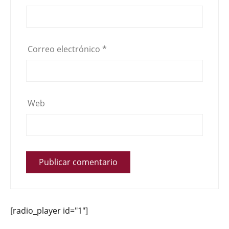
Correo electrónico
*
Web
[radio_player id="1"]