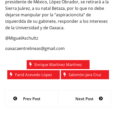
presidente de México, López Obrador, se retirará a la
Sierra Juárez, a su natal Betaza, por lo que no debe
dejarse manipular por la “aspiracioncita” de
izquierdda de su gabinete, responder a los intereses
de la Universidad y de Oaxaca.
@MiguelAschultz
oaxacaentrelineas@gmail.com
Enrique Martìnez Martìnez
Farid Acevedo Lòpez
Salomòn Jara Cruz
Navegación
Prev Post
Next Post
de
entradas