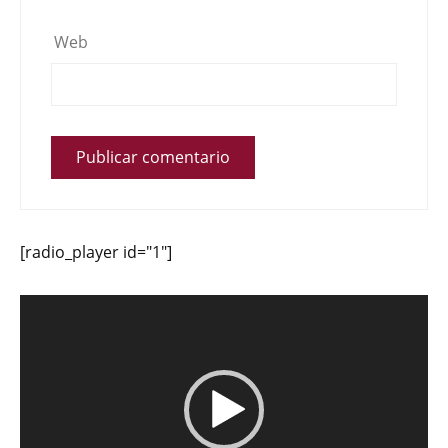
Web
[radio_player id="1"]
Reproductor
de
vídeo