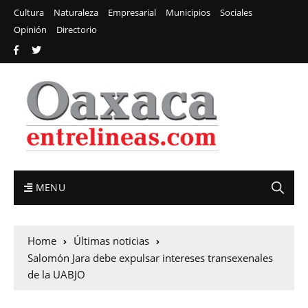
Cultura
Naturaleza
Empresarial
Municipios
Sociales
Opinión
Directorio
MENU
Home
Últimas noticias
Salomón Jara debe expulsar intereses transexenales
de la UABJO