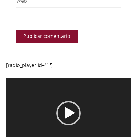
Web
[radio_player id="1"]
Reproductor
de
vídeo