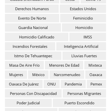
Derechos Humanos
Estados Unidos
Evento De Norte
Feminicidio
Guardia Nacional
Homicidio
Homicidio Calificado
IMSS
Incendios Forestales
Inteligencia Artificial
Istmo De Tehuantepec
Lluvias Fuertes
Masa De Aire Frío
Menores De Edad
Mixteca
Mujeres
México
Narcomenudeo
Oaxaca
Oaxaca De Juárez
ONU
Pandemia
Pemex
Personas Con Discapacidad
Personas Migrantes
Poder Judicial
Puerto Escondido