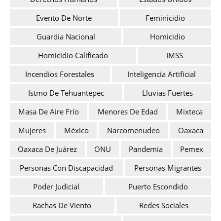
Evento De Norte
Feminicidio
Guardia Nacional
Homicidio
Homicidio Calificado
IMSS
Incendios Forestales
Inteligencia Artificial
Istmo De Tehuantepec
Lluvias Fuertes
Masa De Aire Frío
Menores De Edad
Mixteca
Mujeres
México
Narcomenudeo
Oaxaca
Oaxaca De Juárez
ONU
Pandemia
Pemex
Personas Con Discapacidad
Personas Migrantes
Poder Judicial
Puerto Escondido
Rachas De Viento
Redes Sociales