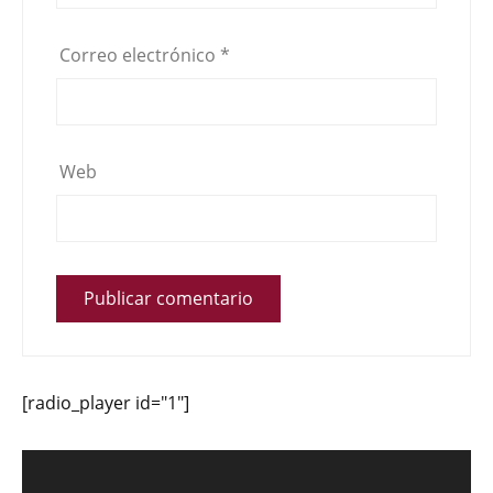
Correo electrónico
*
Web
[radio_player id="1"]
Reproductor
de