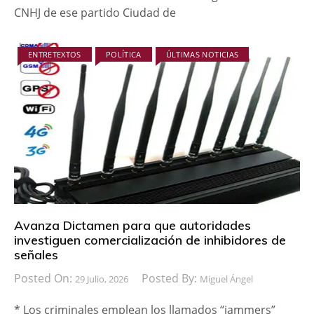
CNHJ de ese partido Ciudad de
ENTRETEXTOS
POLÍTICA
ÚLTIMAS NOTICIAS
Avanza Dictamen para que autoridades
investiguen comercialización de inhibidores de
señales
Posted On:
Posted By:
29 Julio, 2026
Miguel Ángel
* Los criminales emplean los llamados “jammers”