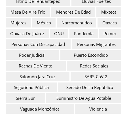
Istmo De Tehuantepec
Lluvias Fuertes
Masa De Aire Frío
Menores De Edad
Mixteca
Mujeres
México
Narcomenudeo
Oaxaca
Oaxaca De Juárez
ONU
Pandemia
Pemex
Personas Con Discapacidad
Personas Migrantes
Poder Judicial
Puerto Escondido
Rachas De Viento
Redes Sociales
Salomón Jara Cruz
SARS-CoV-2
Seguridad Pública
Senado De La República
Sierra Sur
Suministro De Agua Potable
Vaguada Monzónica
Violencia