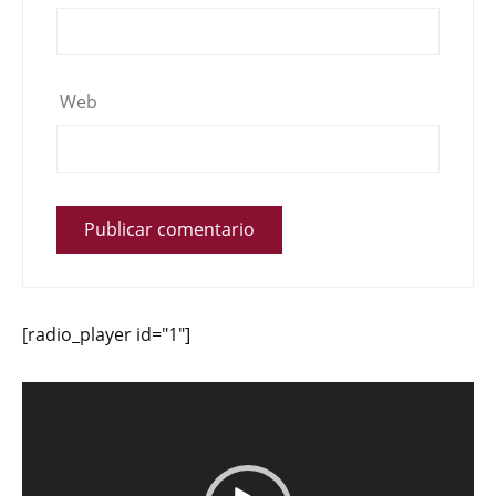
Web
[radio_player id="1"]
Reproductor
de
vídeo