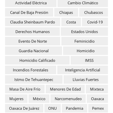
Actividad Eléctrica
Cambio Climático
Canal De Baja Presión
Chiapas
Chubascos
Claudia Sheinbaum Pardo
Costa
Covid-19
Derechos Humanos
Estados Unidos
Evento De Norte
Feminicidio
Guardia Nacional
Homicidio
Homicidio Calificado
IMSS
Incendios Forestales
Inteligencia Artificial
Istmo De Tehuantepec
Lluvias Fuertes
Masa De Aire Frío
Menores De Edad
Mixteca
Mujeres
México
Narcomenudeo
Oaxaca
Oaxaca De Juárez
ONU
Pandemia
Pemex