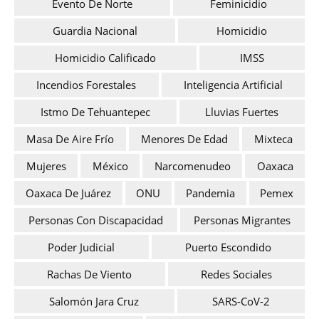
Evento De Norte
Feminicidio
Guardia Nacional
Homicidio
Homicidio Calificado
IMSS
Incendios Forestales
Inteligencia Artificial
Istmo De Tehuantepec
Lluvias Fuertes
Masa De Aire Frío
Menores De Edad
Mixteca
Mujeres
México
Narcomenudeo
Oaxaca
Oaxaca De Juárez
ONU
Pandemia
Pemex
Personas Con Discapacidad
Personas Migrantes
Poder Judicial
Puerto Escondido
Rachas De Viento
Redes Sociales
Salomón Jara Cruz
SARS-CoV-2