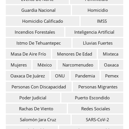
Guardia Nacional
Homicidio
Homicidio Calificado
IMSS
Incendios Forestales
Inteligencia Artificial
Istmo De Tehuantepec
Lluvias Fuertes
Masa De Aire Frío
Menores De Edad
Mixteca
Mujeres
México
Narcomenudeo
Oaxaca
Oaxaca De Juárez
ONU
Pandemia
Pemex
Personas Con Discapacidad
Personas Migrantes
Poder Judicial
Puerto Escondido
Rachas De Viento
Redes Sociales
Salomón Jara Cruz
SARS-CoV-2