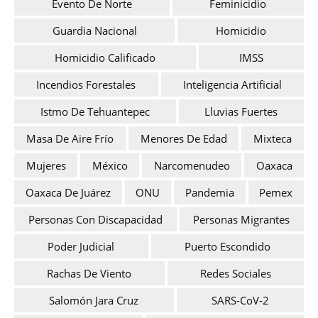
Evento De Norte
Feminicidio
Guardia Nacional
Homicidio
Homicidio Calificado
IMSS
Incendios Forestales
Inteligencia Artificial
Istmo De Tehuantepec
Lluvias Fuertes
Masa De Aire Frío
Menores De Edad
Mixteca
Mujeres
México
Narcomenudeo
Oaxaca
Oaxaca De Juárez
ONU
Pandemia
Pemex
Personas Con Discapacidad
Personas Migrantes
Poder Judicial
Puerto Escondido
Rachas De Viento
Redes Sociales
Salomón Jara Cruz
SARS-CoV-2