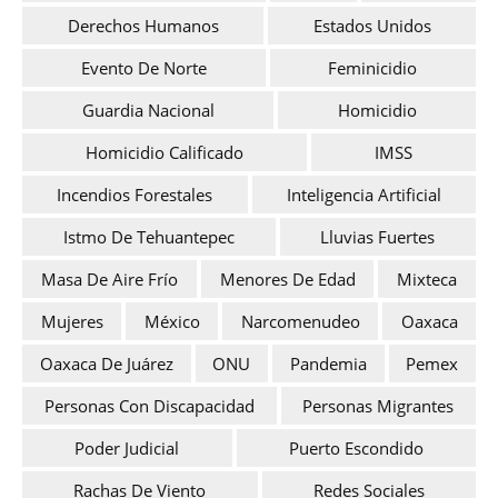
Derechos Humanos
Estados Unidos
Evento De Norte
Feminicidio
Guardia Nacional
Homicidio
Homicidio Calificado
IMSS
Incendios Forestales
Inteligencia Artificial
Istmo De Tehuantepec
Lluvias Fuertes
Masa De Aire Frío
Menores De Edad
Mixteca
Mujeres
México
Narcomenudeo
Oaxaca
Oaxaca De Juárez
ONU
Pandemia
Pemex
Personas Con Discapacidad
Personas Migrantes
Poder Judicial
Puerto Escondido
Rachas De Viento
Redes Sociales