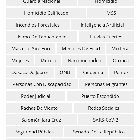
Guardia Nacional
Homicidio
Homicidio Calificado
IMSS
Incendios Forestales
Inteligencia Artificial
Istmo De Tehuantepec
Lluvias Fuertes
Masa De Aire Frío
Menores De Edad
Mixteca
Mujeres
México
Narcomenudeo
Oaxaca
Oaxaca De Juárez
ONU
Pandemia
Pemex
Personas Con Discapacidad
Personas Migrantes
Poder Judicial
Puerto Escondido
Rachas De Viento
Redes Sociales
Salomón Jara Cruz
SARS-CoV-2
Seguridad Pública
Senado De La República