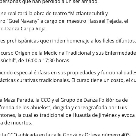
s personas que han perdido a un ser amado.
se realizará la obra de teatro “Mictlantecuhtli y
tro “Guel Navany” a cargo del maestro Hassael Tejada, el
tro-Danza Carpa Roja.
nes prehispánicas que rinden homenaje a los fieles difuntos.
del curso Origen de la Medicina Tradicional y sus Enfermedade
súchil”, de 16:00 a 17:30 horas.
iendo especial énfasis en sus propiedades y funcionalidade
ticas curativas tradicionales. El curso tiene un costo, el c
ta Maza Parada, la CCO y el Grupo de Danza Folklórica de
renda de los abuelos”, dirigida y coreografiada por Luis
ones, la cual es tradicional de Huautla de Jiménez y evoca
da de muertos.
or la CCO -ubicada en la calle González Ortega número 403,