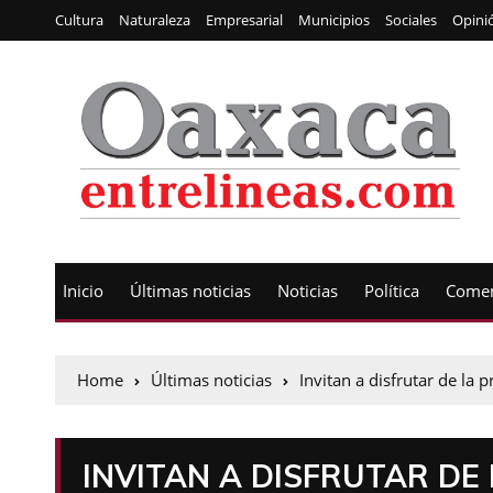
Cultura
Naturaleza
Empresarial
Municipios
Sociales
Opini
Inicio
Últimas noticias
Noticias
Política
Comen
Home
Últimas noticias
Invitan a disfrutar de la
INVITAN A DISFRUTAR DE