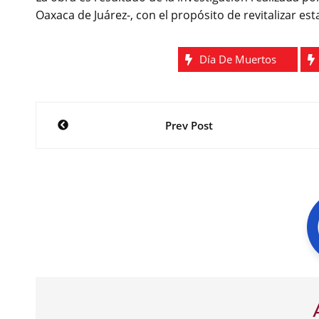
Oaxaca de Juárez-, con el propósito de revitalizar est
Día De Muertos
Navegación
Prev Post
de
entradas