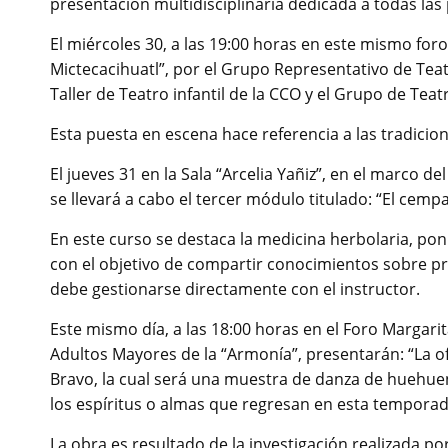
presentación multidisciplinaria dedicada a todas la
El miércoles 30, a las 19:00 horas en este mismo foro 
Mictecacihuatl”, por el Grupo Representativo de Tea
Taller de Teatro infantil de la CCO y el Grupo de Tea
Esta puesta en escena hace referencia a las tradicio
El jueves 31 en la Sala “Arcelia Yañiz”, en el marco 
se llevará a cabo el tercer módulo titulado: “El cempa
En este curso se destaca la medicina herbolaria, pon
con el objetivo de compartir conocimientos sobre prác
debe gestionarse directamente con el instructor.
Este mismo día, a las 18:00 horas en el Foro Margari
Adultos Mayores de la “Armonía”, presentarán: “La of
Bravo, la cual será una muestra de danza de huehuent
los espíritus o almas que regresan en esta tempora
La obra es resultado de la investigación realizada p