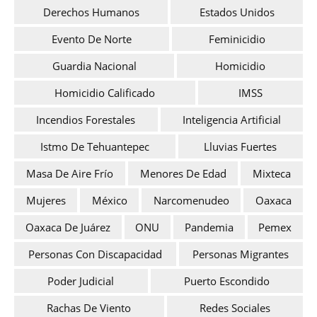
Derechos Humanos
Estados Unidos
Evento De Norte
Feminicidio
Guardia Nacional
Homicidio
Homicidio Calificado
IMSS
Incendios Forestales
Inteligencia Artificial
Istmo De Tehuantepec
Lluvias Fuertes
Masa De Aire Frío
Menores De Edad
Mixteca
Mujeres
México
Narcomenudeo
Oaxaca
Oaxaca De Juárez
ONU
Pandemia
Pemex
Personas Con Discapacidad
Personas Migrantes
Poder Judicial
Puerto Escondido
Rachas De Viento
Redes Sociales