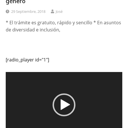
género
29 Septiembre, 2018
José
* El trámite es gratuito, rápido y sencillo * En asuntos
de diversidad e inclusión,
[radio_player id="1"]
Reproductor
de
vídeo