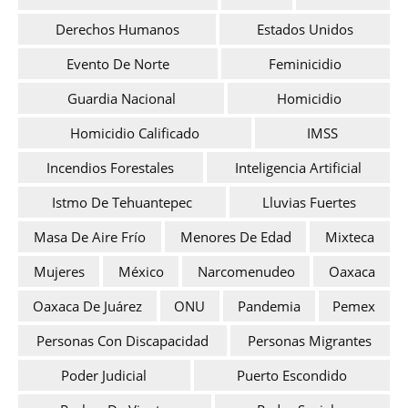
Derechos Humanos
Estados Unidos
Evento De Norte
Feminicidio
Guardia Nacional
Homicidio
Homicidio Calificado
IMSS
Incendios Forestales
Inteligencia Artificial
Istmo De Tehuantepec
Lluvias Fuertes
Masa De Aire Frío
Menores De Edad
Mixteca
Mujeres
México
Narcomenudeo
Oaxaca
Oaxaca De Juárez
ONU
Pandemia
Pemex
Personas Con Discapacidad
Personas Migrantes
Poder Judicial
Puerto Escondido