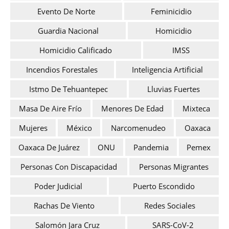
Evento De Norte
Feminicidio
Guardia Nacional
Homicidio
Homicidio Calificado
IMSS
Incendios Forestales
Inteligencia Artificial
Istmo De Tehuantepec
Lluvias Fuertes
Masa De Aire Frío
Menores De Edad
Mixteca
Mujeres
México
Narcomenudeo
Oaxaca
Oaxaca De Juárez
ONU
Pandemia
Pemex
Personas Con Discapacidad
Personas Migrantes
Poder Judicial
Puerto Escondido
Rachas De Viento
Redes Sociales
Salomón Jara Cruz
SARS-CoV-2