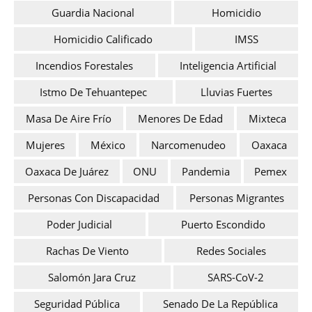
Guardia Nacional
Homicidio
Homicidio Calificado
IMSS
Incendios Forestales
Inteligencia Artificial
Istmo De Tehuantepec
Lluvias Fuertes
Masa De Aire Frío
Menores De Edad
Mixteca
Mujeres
México
Narcomenudeo
Oaxaca
Oaxaca De Juárez
ONU
Pandemia
Pemex
Personas Con Discapacidad
Personas Migrantes
Poder Judicial
Puerto Escondido
Rachas De Viento
Redes Sociales
Salomón Jara Cruz
SARS-CoV-2
Seguridad Pública
Senado De La República