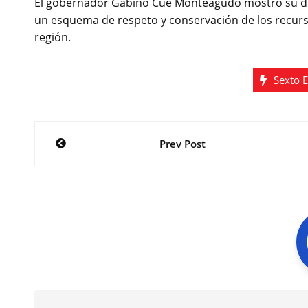
El gobernador Gabino Cué Monteagudo mostró su di
un esquema de respeto y conservación de los recur
región.
Sexto 
Navegación
Prev Post
de
entradas