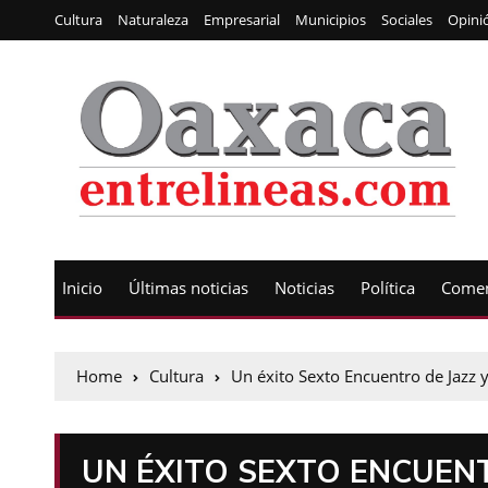
Cultura
Naturaleza
Empresarial
Municipios
Sociales
Opini
Inicio
Últimas noticias
Noticias
Política
Comen
Home
Cultura
Un éxito Sexto Encuentro de Jazz
UN ÉXITO SEXTO ENCUENT