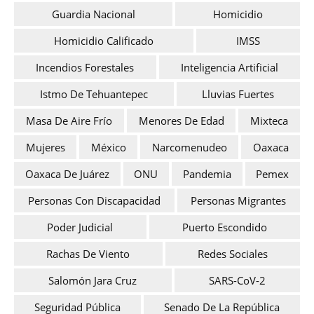
Guardia Nacional
Homicidio
Homicidio Calificado
IMSS
Incendios Forestales
Inteligencia Artificial
Istmo De Tehuantepec
Lluvias Fuertes
Masa De Aire Frío
Menores De Edad
Mixteca
Mujeres
México
Narcomenudeo
Oaxaca
Oaxaca De Juárez
ONU
Pandemia
Pemex
Personas Con Discapacidad
Personas Migrantes
Poder Judicial
Puerto Escondido
Rachas De Viento
Redes Sociales
Salomón Jara Cruz
SARS-CoV-2
Seguridad Pública
Senado De La República