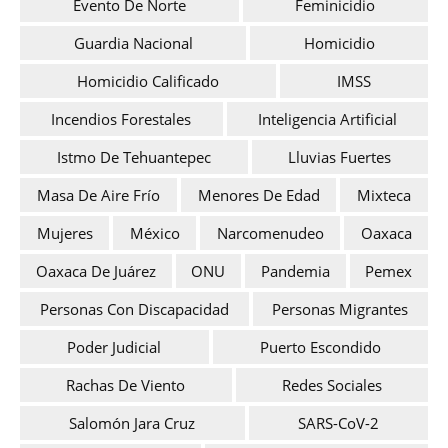
Evento De Norte
Feminicidio
Guardia Nacional
Homicidio
Homicidio Calificado
IMSS
Incendios Forestales
Inteligencia Artificial
Istmo De Tehuantepec
Lluvias Fuertes
Masa De Aire Frío
Menores De Edad
Mixteca
Mujeres
México
Narcomenudeo
Oaxaca
Oaxaca De Juárez
ONU
Pandemia
Pemex
Personas Con Discapacidad
Personas Migrantes
Poder Judicial
Puerto Escondido
Rachas De Viento
Redes Sociales
Salomón Jara Cruz
SARS-CoV-2