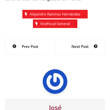
Alejandro Ramírez Hernández
Vicefiscal General
Navegación
Prev Post
Next Post
de
entradas
José