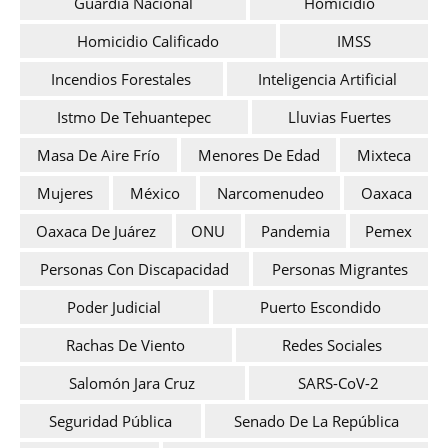
Guardia Nacional
Homicidio
Homicidio Calificado
IMSS
Incendios Forestales
Inteligencia Artificial
Istmo De Tehuantepec
Lluvias Fuertes
Masa De Aire Frío
Menores De Edad
Mixteca
Mujeres
México
Narcomenudeo
Oaxaca
Oaxaca De Juárez
ONU
Pandemia
Pemex
Personas Con Discapacidad
Personas Migrantes
Poder Judicial
Puerto Escondido
Rachas De Viento
Redes Sociales
Salomón Jara Cruz
SARS-CoV-2
Seguridad Pública
Senado De La República