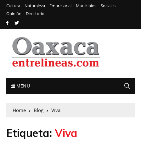
Cultura
Naturaleza
Empresarial
Municipios
Sociales
Opinión
Directorio
MENU
Home
Blog
Viva
Etiqueta:
Viva