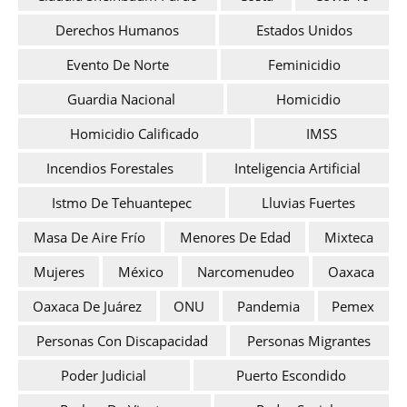
Derechos Humanos
Estados Unidos
Evento De Norte
Feminicidio
Guardia Nacional
Homicidio
Homicidio Calificado
IMSS
Incendios Forestales
Inteligencia Artificial
Istmo De Tehuantepec
Lluvias Fuertes
Masa De Aire Frío
Menores De Edad
Mixteca
Mujeres
México
Narcomenudeo
Oaxaca
Oaxaca De Juárez
ONU
Pandemia
Pemex
Personas Con Discapacidad
Personas Migrantes
Poder Judicial
Puerto Escondido