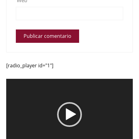
Web
[radio_player id="1"]
Reproductor
de
vídeo