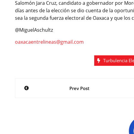
Salomón Jara Cruz, candidato a gobernador por Mo
días antes de la elección se dio cuenta de la oport
sea la segunda fuerza electoral de Oaxaca y que los 
@MiguelAschultz
oaxacaentrelineas@gmail.com
Turbulencia El
Navegación
Prev Post
de
entradas