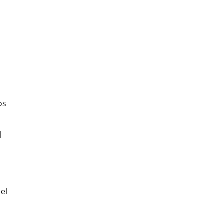
os
l
el