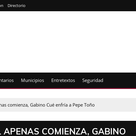
ón
Directorio
tarios
Municipios
Entretextos
Seguridad
enas comienza, Gabino Cué enfría a Pepe Toño
 APENAS COMIENZA, GABINO