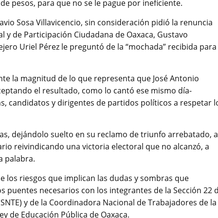
 de pesos, para que no se le pague por ineficiente.
vio Sosa Villavicencio, sin consideración pidió la renuncia
oral y de Participación Ciudadana de Oaxaca, Gustavo
sejero Uriel Pérez le preguntó de la “mochada” recibida para
nte la magnitud de lo que representa que José Antonio
ceptando el resultado, como lo cantó ese mismo día-
 candidatos y dirigentes de partidos políticos a respetar l
ias, dejándolo suelto en su reclamo de triunfo arrebatado, a
io reivindicando una victoria electoral que no alcanzó, a
a palabra.
e los riesgos que implican las dudas y sombras que
s puentes necesarios con los integrantes de la Sección 22 d
(SNTE) y de la Coordinadora Nacional de Trabajadores de la
 Ley de Educación Pública de Oaxaca.