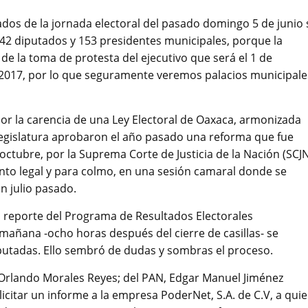
dos de la jornada electoral del pasado domingo 5 de junio 
 42 diputados y 153 presidentes municipales, porque la
á de la toma de protesta del ejecutivo que será el 1 de
l 2017, por lo que seguramente veremos palacios municipale
 por la carencia de una Ley Electoral de Oaxaca, armonizada
 Legislatura aprobaron el año pasado una reforma que fue
ctubre, por la Suprema Corte de Justicia de la Nación (SCJN
ento legal y para colmo, en una sesión camaral donde se
n julio pasado.
l reporte del Programa de Resultados Electorales
mañana -ocho horas después del cierre de casillas- se
mputadas. Ello sembró de dudas y sombras el proceso.
l Orlando Morales Reyes; del PAN, Edgar Manuel Jiménez
licitar un informe a la empresa PoderNet, S.A. de C.V, a qui