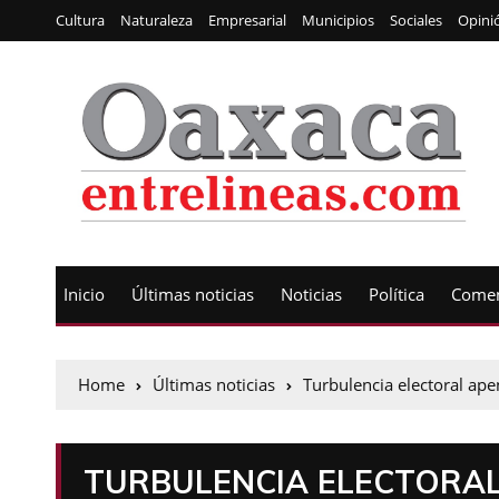
Cultura
Naturaleza
Empresarial
Municipios
Sociales
Opini
Inicio
Últimas noticias
Noticias
Política
Comen
Home
Últimas noticias
Turbulencia electoral ap
TURBULENCIA ELECTORAL