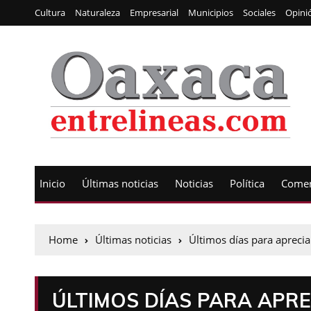
Cultura
Naturaleza
Empresarial
Municipios
Sociales
Opini
Inicio
Últimas noticias
Noticias
Política
Comen
Home
Últimas noticias
Últimos días para aprecia
ÚLTIMOS DÍAS PARA APRE