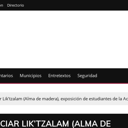
ón
Directorio
tarios
Municipios
Entretextos
Seguridad
r Lik’tzalam (Alma de madera), exposición de estudiantes de la A
CIAR LIK’TZALAM (ALMA DE