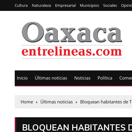
Cultura
Naturaleza
Empresarial
Municipios
Sociales
Opini
Inicio
Últimas noticias
Noticias
Política
Comen
Home
Últimas noticias
Bloquean habitantes de T
BLOQUEAN HABITANTES 