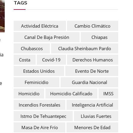
TAGS
Actividad Eléctrica
Cambio Climático
Canal De Baja Presión
Chiapas
e
Chubascos
Claudia Sheinbaum Pardo
ia
Costa
Covid-19
Derechos Humanos
Estados Unidos
Evento De Norte
Feminicidio
Guardia Nacional
e
Homicidio
Homicidio Calificado
IMSS
Incendios Forestales
Inteligencia Artificial
Istmo De Tehuantepec
Lluvias Fuertes
Masa De Aire Frío
Menores De Edad