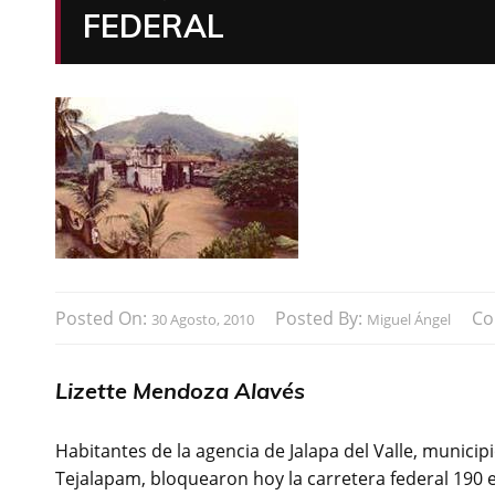
FEDERAL
Posted On:
Posted By:
Co
30 Agosto, 2010
Miguel Ángel
Lizette Mendoza Alavés
Habitantes de la agencia de Jalapa del Valle, municip
Tejalapam, bloquearon hoy la carretera federal 190 en