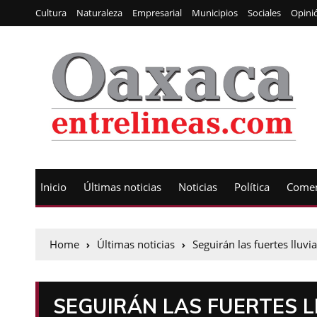
Cultura
Naturaleza
Empresarial
Municipios
Sociales
Opini
Inicio
Últimas noticias
Noticias
Política
Comen
Home
Últimas noticias
Seguirán las fuertes lluv
SEGUIRÁN LAS FUERTES L