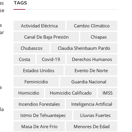
TAGS
as
se
a
Actividad Eléctrica
Cambio Climático
ar
Canal De Baja Presión
Chiapas
Chubascos
Claudia Sheinbaum Pardo
Costa
Covid-19
Derechos Humanos
Estados Unidos
Evento De Norte
Feminicidio
Guardia Nacional
a
Homicidio
Homicidio Calificado
IMSS
Incendios Forestales
Inteligencia Artificial
la
Istmo De Tehuantepec
Lluvias Fuertes
Masa De Aire Frío
Menores De Edad