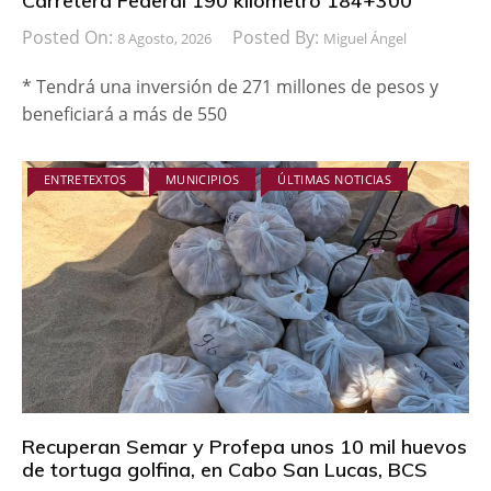
Carretera Federal 190 kilómetro 184+300
Posted On:
Posted By:
8 Agosto, 2026
Miguel Ángel
* Tendrá una inversión de 271 millones de pesos y
beneficiará a más de 550
ENTRETEXTOS
MUNICIPIOS
ÚLTIMAS NOTICIAS
Recuperan Semar y Profepa unos 10 mil huevos
de tortuga golfina, en Cabo San Lucas, BCS