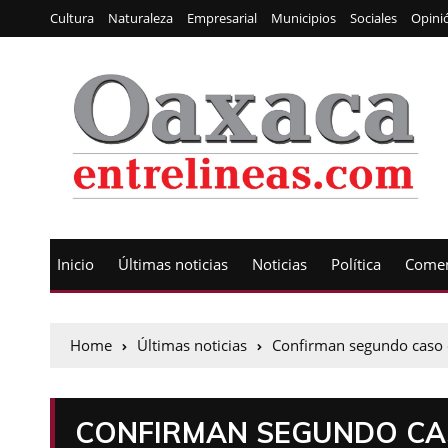
Cultura
Naturaleza
Empresarial
Municipios
Sociales
Opini
Inicio
Últimas noticias
Noticias
Política
Comen
Home
Últimas noticias
Confirman segundo caso d
CONFIRMAN SEGUNDO CAS