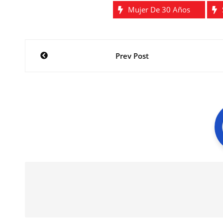
Mujer De 30 Años
Navegación
Prev Post
de
entradas