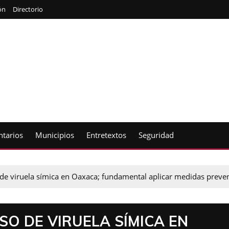
ón
Directorio
tarios
Municipios
Entretextos
Seguridad
e viruela símica en Oaxaca; fundamental aplicar medidas preven
O DE VIRUELA SÍMICA EN