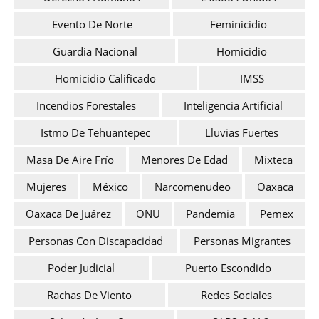
Evento De Norte
Feminicidio
Guardia Nacional
Homicidio
Homicidio Calificado
IMSS
Incendios Forestales
Inteligencia Artificial
Istmo De Tehuantepec
Lluvias Fuertes
Masa De Aire Frío
Menores De Edad
Mixteca
Mujeres
México
Narcomenudeo
Oaxaca
Oaxaca De Juárez
ONU
Pandemia
Pemex
Personas Con Discapacidad
Personas Migrantes
Poder Judicial
Puerto Escondido
Rachas De Viento
Redes Sociales