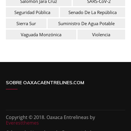
Salomón Jara Cruz
SARS-CoV-2
Seguridad Pública
Senado De La República
Sierra Sur
Suministro De Agua Potable
Vaguada Monzónica
Violencia
SOBRE OAXACAENTRELINES.COM
Copyright © 2018. Oaxaca Entrelineas by
Everestthemes