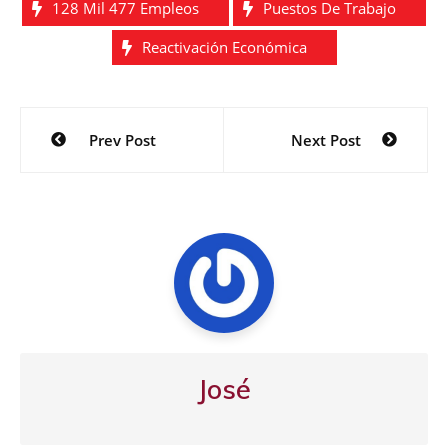
128 Mil 477 Empleos
Puestos De Trabajo
Reactivación Económica
Navegación
Prev Post
Next Post
de
entradas
José